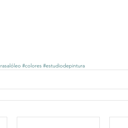
rasalóleo
#colores
#estudiodepintura