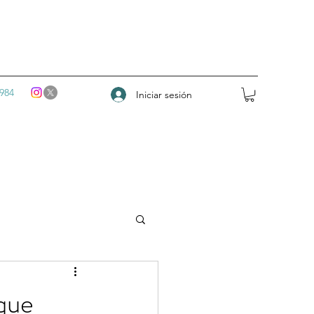
984
Iniciar sesión
 que