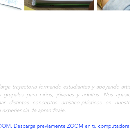
rga trayectoria formando estudiantes y apoyando artis
 y grupales para niños, jóvenes y adultos. Nos apasion
ar distintos conceptos artístico-plásticos en nuestro 
 experiencia de aprendizaje.
OOM. Descarga previamente ZOOM en tu computadora, ta