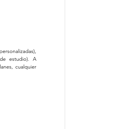
 (clases personalizadas), 
e estudio). A 
anes, cualquier 