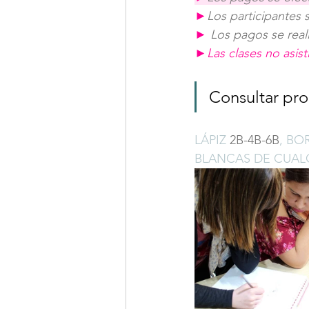
►
Los participantes 
► 
Los pagos se reali
►
Las clases no asis
Consultar pr
LÁPIZ 
2B-4B-6B
, BO
BLANCAS DE CUAL