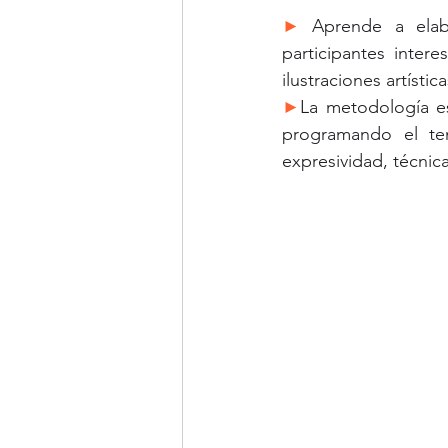
►
 Aprende a elab
participantes inter
ilustraciones artísti
►
La metodología es
programando el tem
expresividad, técni