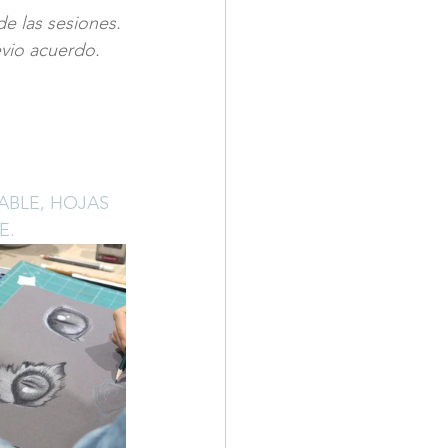
e las sesiones.
evio acuerdo.
BLE, HOJAS 
. 