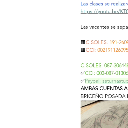
Las clases se realiz
https://youtu.be/K
Las vacantes se sep
🟧
C.SOLES:
191-260
🟧
CCI: 
00219112609
C.SOLES: 087-30644
✅
CCI:
003-087-0130
✅
Paypal: 
saturnastu
AMBAS CUENTAS A
BRICEÑO POSADA 