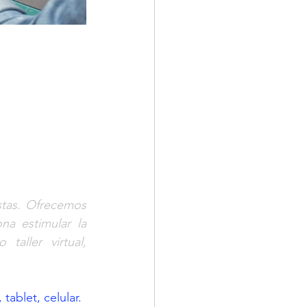
tas. Ofrecemos 
a estimular la 
taller virtual, 
blet, celular. 