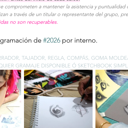
se comprometen a mantener la asistencia y puntualidad d
zan a través de un titular o representante del grupo, pr
tidas no son recuperables.
ogramación de 
#2026
 por interno.
RRADOR, TAJADOR, REGLA, COMPÁS, GOMA MOLDEA
QUIER GRAMAJE DISPONIBLE Ó SKETCHBOOK SIMPLE