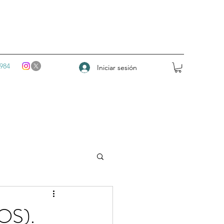
984
Iniciar sesión
OS).