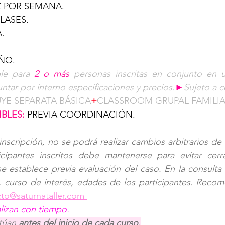
Z POR SEMANA.
CLASES.
. 
ÑO.
le para 
2 o más
 personas inscritas en conjunto en 
ntar por interno especificaciones y precios.
►
Sujeto a c
YE SEPARATA BÁSICA
+
CLASSROOM GRUPAL FAMILIA
BLES:
PREVIA COORDINACIÓN.
inscripción, no se podrá realizar cambios arbitrarios de 
cipantes inscritos debe mantenerse para evitar cerr
 se establece previa evaluación del caso. En la consulta
curso de interés, edades de los participantes. Recom
to@saturnataller.com
alizan con tiempo.
túan 
antes del inicio de cada curso.