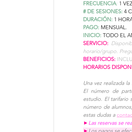
FRECUENCIA
:
1 VE
# DE SESIONES:
 4 
DURACIÓN:
1 HORA
PAGO:
MENSUAL.
INICIO:
TODO EL A
SERVICIO: 
Disponib
horario/grupo. Pregu
BENEFICIOS:
INCLU
HORARIOS DISPONI
Una vez realizada la 
El número de parti
estudio. El tarifario
número de alumnos, 
estas dudas a 
contac
►
Las reservas se re
►
Los pagos se efec