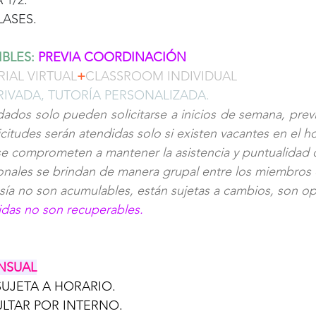
 
1/2
. 
LASES.
BLES:
PREVIA COORDINACIÓN
IAL VIRTUAL
+
CLASSROOM INDIVIDUAL
RIVADA, TUTORÍA PERSONALIZADA. 
ados solo pueden solicitarse a inicios de semana, previ
icitudes serán atendidas solo si existen vacantes en el ho
se comprometen a mantener la asistencia y puntualidad d
onales se brindan de manera grupal entre los miembros 
sía no son acumulables, están sujetas a cambios, son op
tidas no son recuperables.
ENSUAL
SUJETA A HORARIO.
LTAR POR INTERNO.