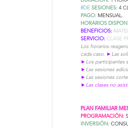
DURACIÓN:
1 HORA
#DE
SESIONES:
4 C
PAGO:
MENSUAL.
HORARIOS DISPONI
BENEFICIOS:
MATER
SERVICIO:
CLASE P
Los horarios reagend
cada caso. 
►
Las sol
►
Los participantes 
►
Las sesiones adici
►
Las sesiones corte
►
Las clases no asis
PLAN FAMILIAR M
PROGRAMACIÓN:
INVERSIÓN:
CONSU