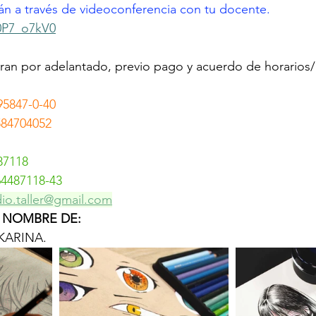
arán a través de videoconferencia con tu docente. 
T0P7_o7kV0
aran por adelantado, previo pago y acuerdo de horarios
95847-0-40
584704052
87118 
64487118-43
dio.taller@gmail.com
 NOMBRE DE:
KARINA.