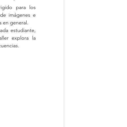
rigido para los 
 de imágenes e 
a en general.
ada estudiante, 
er explora la 
cuencias.